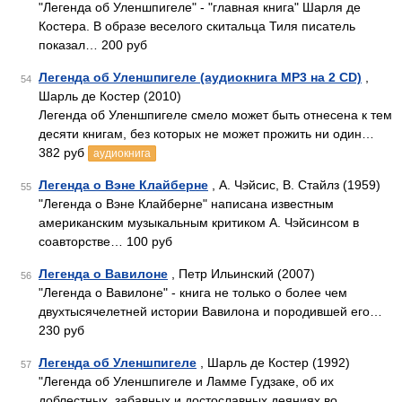
"Легенда об Уленшпигеле" - "главная книга" Шарля де
Костера. В образе веселого скитальца Тиля писатель
показал… 200 руб
Легенда об Уленшпигеле (аудиокнига MP3 на 2 CD)
,
54
Шарль де Костер (2010)
Легенда об Уленшпигеле смело может быть отнесена к тем
десяти книгам, без которых не может прожить ни один…
382 руб
аудиокнига
Легенда о Вэне Клайберне
, А. Чэйсис, В. Стайлз (1959)
55
"Легенда о Вэне Клайберне" написана известным
американским музыкальным критиком А. Чэйсинсом в
соавторстве… 100 руб
Легенда о Вавилоне
, Петр Ильинский (2007)
56
"Легенда о Вавилоне" - книга не только о более чем
двухтысячелетней истории Вавилона и породившей его…
230 руб
Легенда об Уленшпигеле
, Шарль де Костер (1992)
57
"Легенда об Уленшпигеле и Ламме Гудзаке, об их
доблестных, забавных и достославных деяниях во