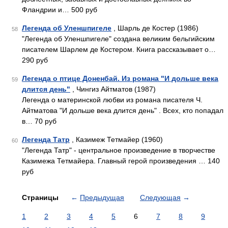
Фландрии и… 500 руб
Легенда об Уленшпигеле
, Шарль де Костер (1986)
58
"Легенда об Уленшпигеле" создана великим бельгийским
писателем Шарлем де Костером. Книга рассказывает о…
290 руб
Легенда о птице Доненбай. Из романа "И дольше века
59
длится день"
, Чингиз Айтматов (1987)
Легенда о материнской любви из романа писателя Ч.
Айтматова "И дольше века длится день" . Всех, кто попадал
в… 70 руб
Легенда Татр
, Казимеж Тетмайер (1960)
60
"Легенда Татр" - центральное произведение в творчестве
Казимежа Тетмайера. Главный герой произведения … 140
руб
Страницы
←
Предыдущая
Следующая
→
1
2
3
4
5
6
7
8
9