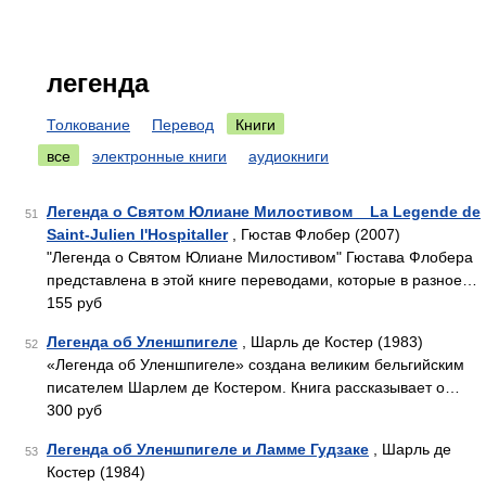
легенда
Толкование
Перевод
Книги
все
электронные книги
аудиокниги
Легенда о Святом Юлиане Милостивом _ La Legende de
51
Saint-Julien l'Hospitaller
, Гюстав Флобер (2007)
"Легенда о Святом Юлиане Милостивом" Гюстава Флобера
представлена в этой книге переводами, которые в разное…
155 руб
Легенда об Уленшпигеле
, Шарль де Костер (1983)
52
«Легенда об Уленшпигеле» создана великим бельгийским
писателем Шарлем де Костером. Книга рассказывает о…
300 руб
Легенда об Уленшпигеле и Ламме Гудзаке
, Шарль де
53
Костер (1984)